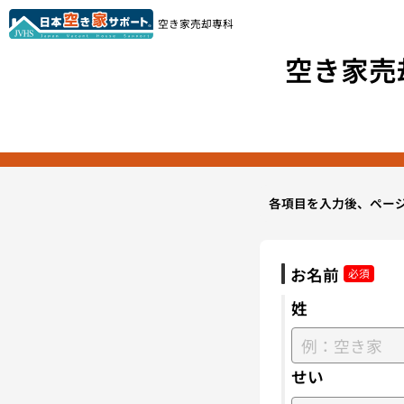
空き家売却専科
空き家売
各項目を入力後、ペー
お名前
姓
せい