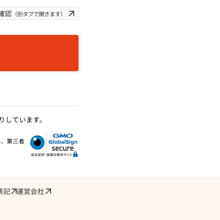
確認
（別タブで開きます）
りしています。
し、第三者
表記
運営会社