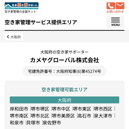
空き家管理の全国ネット
お問い合わせ
空き家管理サービス提供エリア
MENU
大阪府
大阪府の空き家サポーター
カメヤグローバル株式会社
宅建免許番号：大阪府知事(6)第45274号
空き家管理可能エリア
大阪府
岸和田市
堺市堺区
堺市中区
堺市東区
堺市西区
堺市南区
堺市北区
堺市美原区
高石市
泉大津市
和泉市
貝塚市
泉佐野市