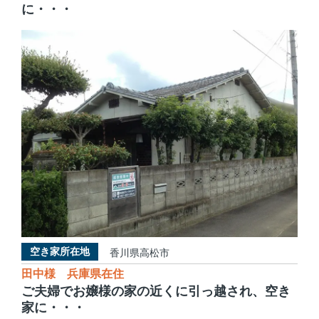
に・・・
空き家所在地
香川県高松市
田中様 兵庫県在住
ご夫婦でお嬢様の家の近くに引っ越され、空き
家に・・・