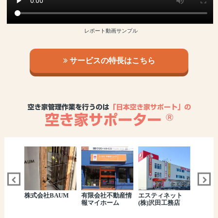
レポート動画サンプル
サービスの特長はこちら
ット
河内長野ガス株式
株式会社ウェルテ
株式会社七保
伊藤建
務店
会社
ック