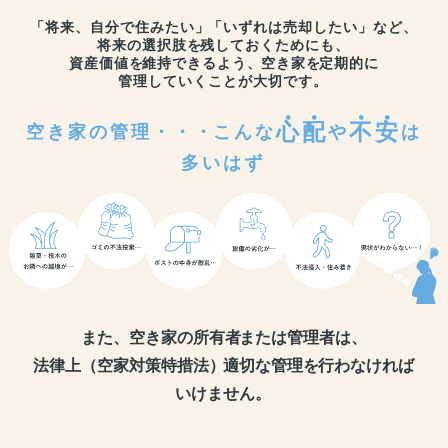
「将来、自分で住みたい」
「いずれは売却したい」など、
将来の選択肢を
残しておくためにも、
資産価値を
維持できるよう、
空き家を
定期的に
管理していくことが大切です。
心
配
不
安
空き家の管理・・・
こんな
や
は
多いはず
また、空き家の所有者
または管理者は、
法律上（空家対策特措法）
適切な管理を
行わなければ
いけません。