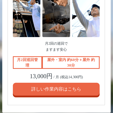
月2回の巡回で
ますます安心
月2回巡回管
屋外・室内 約60分
＋
屋外 約
理
30分
13,000円
/ 月 (税込14,300円)
詳しい作業内容はこちら