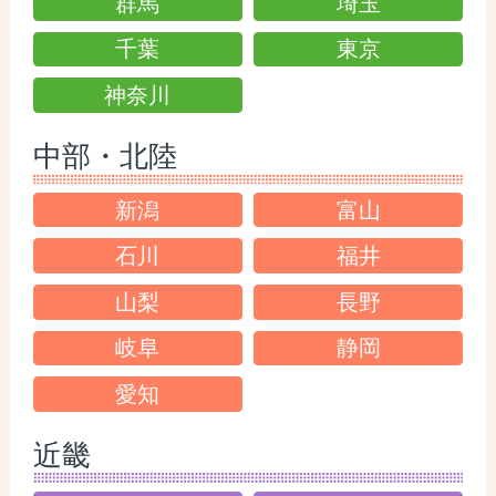
群馬
埼玉
千葉
東京
神奈川
中部・北陸
新潟
富山
石川
福井
山梨
長野
岐阜
静岡
愛知
近畿