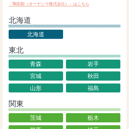
「陶彩館（オーヤシマ株式会社）」はこちら
北海道
北海道
東北
青森
岩手
宮城
秋田
山形
福島
関東
茨城
栃木