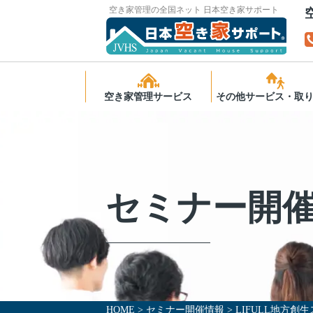
空き家管理の全国ネット 日本空き家サポート
空き家管理サービス
その他サービス・取
サービスの特長
空き家の無料相談
スタンダード
ふるさと納税で空
理
ライト
セミナー開
後見人受任者の皆
スタンダードプラス
高齢者向け住宅運
様へ
マンション管理プラン
ご利用までの流れ
よくあるご質問
HOME
>
セミナー開催情報
>
LIFULL地方創