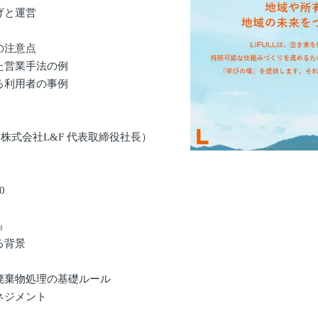
げと運営
の注意点
た営業手法の例
る利用者の事例
株式会社L&F 代表取締役社長）
0
』
る背景
廃棄物処理の基礎ルール
ネジメント