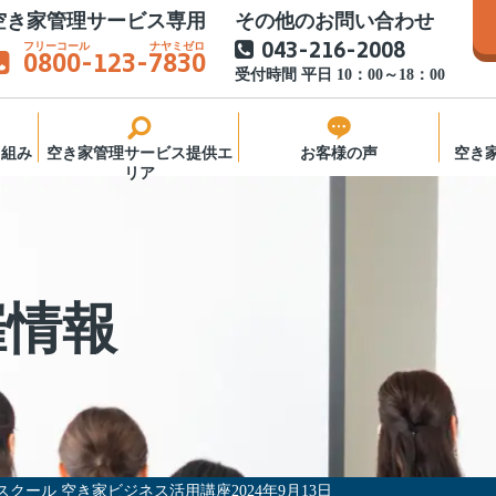
空き家管理サービス専用
その他のお問い合わせ
043-216-2008
0800
-123-
7830
受付時間 平日 10：00～18：00
り組み
空き家管理サービス提供エ
お客様の声
空き
リア
窓口
き家管
催情報
様へ
営会社
生スクール 空き家ビジネス活用講座2024年9月13日