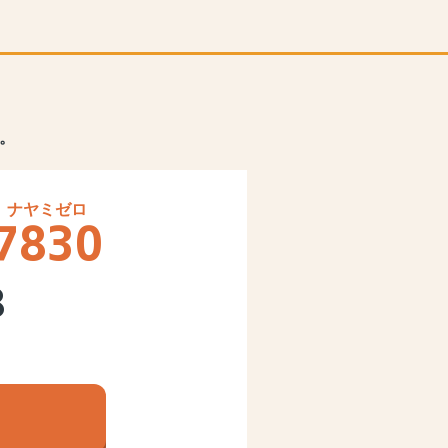
。
7830
8