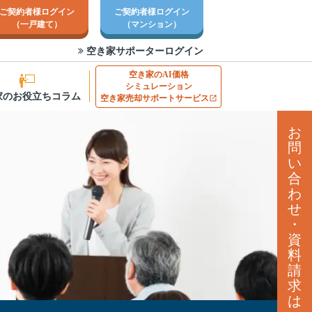
ご契約者様ログイン
ご契約者様ログイン
（一戸建て）
（マンション）
空き家サポーターログイン
空き家のAI価格
シミュレーション
家のお役立ちコラム
空き家売却サポートサービス
お
問
い
合
わ
せ
・
資
料
請
求
は