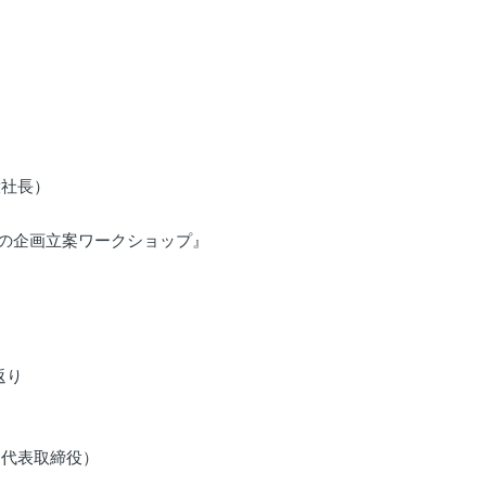
役社長）
の企画立案ワークショップ』
返り
 代表取締役）