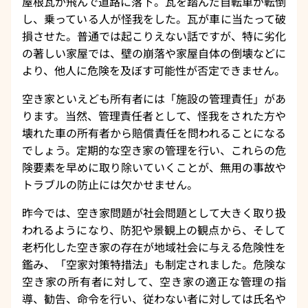
屋根瓦が飛んで道路に落下。瓦を踏んだ自転車が転倒
し、乗っている人が怪我をした。瓦が車に当たって破
損させた。普通では起こりえない話ですが、特に劣化
の著しい家屋では、壁の崩落や家屋自体の倒壊などに
より、他人に危険を及ぼす可能性が否定できません。
空き家といえども所有者には「施設の管理責任」があ
ります。当然、管理責任者として、怪我をされた方や
壊れた車の所有者から賠償責任を問われることになる
でしょう。定期的な空き家の管理を行い、これらの危
険要素を早めに取り除いていくことが、無用の事故や
トラブルの防止には欠かせません。
昨今では、空き家問題が社会問題として大きく取り扱
われるようになり、防犯や景観上の観点から、そして
老朽化した空き家の存在が地域社会に与える危険性を
鑑み、「空家対策特措法」も制定されました。危険な
空き家の所有者に対して、空き家の適正な管理の指
導、勧告、命令を行い、従わない者に対しては氏名や