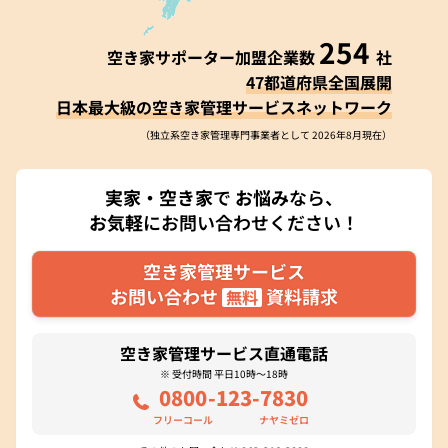
254
空き家サポーター加盟企業数
社
47都道府県全国展開
日本最大級の空き家管理サービスネットワーク
（独立系空き家管理専門事業者として 2026年8月現在）
実家・空き家
で
お悩み
なら、
お気軽
にお問い合わせください！
空き家管理サービス
お問い合わせ
資料請求
無料
空き家管理サービス直通電話
※ 受付時間 平日10時～18時
0800
-123-
7830
フリーコール
ナヤミゼロ