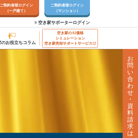
ご契約者様ログイン
ご契約者様ログイン
（一戸建て）
（マンション）
空き家サポーターログイン
空き家のAI価格
シミュレーション
家のお役立ちコラム
空き家売却サポートサービス
お
問
い
合
わ
せ
・
資
料
請
求
は