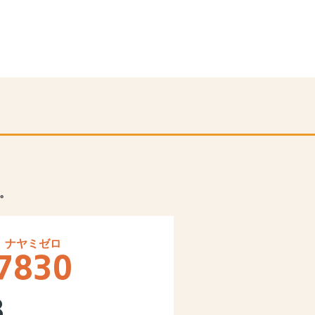
。
7830
8