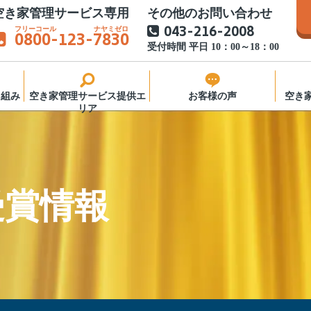
空き家管理サービス専用
その他のお問い合わせ
043-216-2008
0800
-123-
7830
受付時間 平日 10：00～18：00
り組み
空き家管理サービス提供エ
お客様の声
空き
リア
窓口
き家管
受賞情報
様へ
営会社