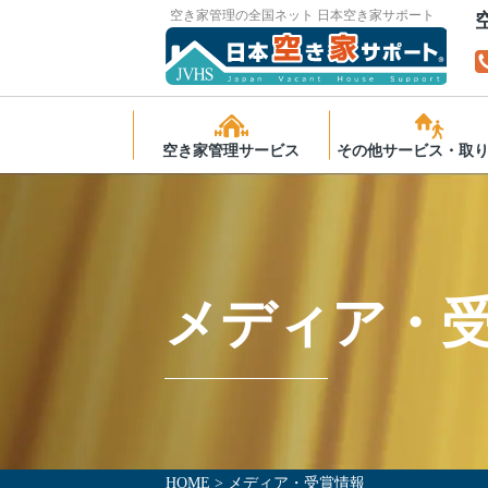
空き家管理の全国ネット 日本空き家サポート
空き家管理サービス
その他サービス・取
サービスの特長
空き家の無料相談
スタンダード
ふるさと納税で空
理
ライト
メディア・
後見人受任者の皆
スタンダードプラス
高齢者向け住宅運
様へ
マンション管理プラン
ご利用までの流れ
よくあるご質問
HOME
>
メディア・受賞情報