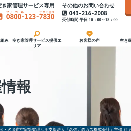
空き家管理サービス専用
その他のお問い合わせ
043-216-2008
0800
-123-
7830
受付時間 平日 10：00～18：00
り組み
空き家管理サービス提供エ
お客様の声
空き
リア
窓口
き家管
催情報
様へ
営会社
®・名張市空家等管理活用支援法人「名張近鉄ガス株式会社」主催-住