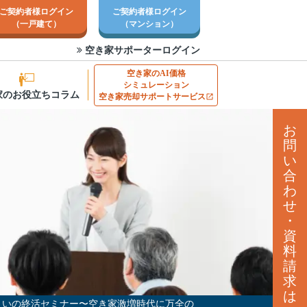
ご契約者様ログイン
ご契約者様ログイン
（一戸建て）
（マンション）
空き家サポーターログイン
空き家のAI価格
シミュレーション
家のお役立ちコラム
空き家売却サポートサービス
お
問
い
合
わ
せ
・
資
料
請
求
は
まいの終活セミナー〜空き家激増時代に万全の