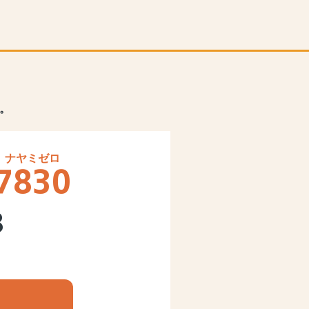
。
7830
8