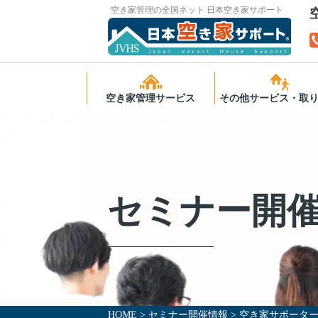
空き家管理の全国ネット 日本空き家サポート
空き家管理サービス
その他サービス・取
サービスの特長
空き家の無料相談
スタンダード
ふるさと納税で空
理
ライト
セミナー開
後見人受任者の皆
スタンダードプラス
高齢者向け住宅運
様へ
マンション管理プラン
ご利用までの流れ
よくあるご質問
HOME
>
セミナー開催情報
>
空き家サポーター