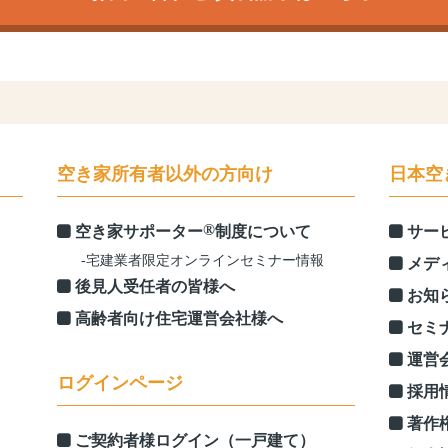
空き家所有者以外の方向け
日本空
®
空き家サポーター
制度について
サー
-宅建業者限定オンラインセミナー情報
メデ
後見人受任者の皆様へ
お知
高齢者向け住宅運営会社様へ
セミ
運営
ログインページ
採用
著作
ご契約者様ログイン（一戸建て）