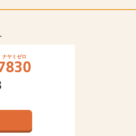
。
7830
8