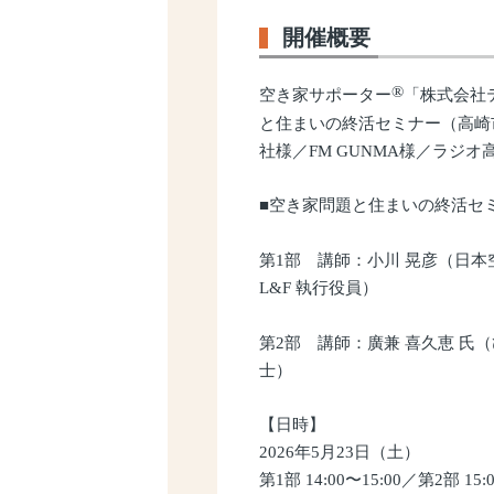
開催概要
®
空き家サポーター
「株式会社
と住まいの終活セミナー（高崎
社様／FM GUNMA様／ラジオ
■空き家問題と住まいの終活セ
第1部 講師：小川 晃彦（日本
L&F 執行役員）
第2部 講師：廣兼 喜久恵 氏
士）
【日時】
2026年5月23日（土）
第1部 14:00〜15:00／第2部 15:0