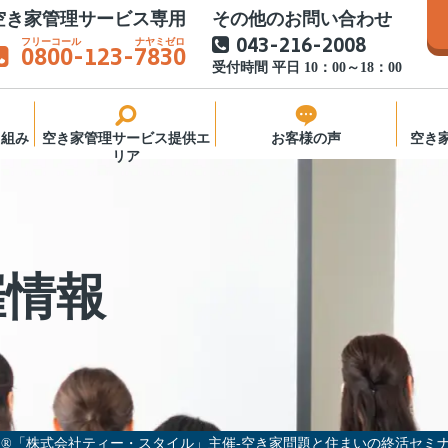
空き家管理サービス専用
その他のお問い合わせ
043-216-2008
0800
-123-
7830
受付時間 平日 10：00～18：00
り組み
空き家管理サービス提供エ
お客様の声
空き
リア
窓口
き家管
催情報
様へ
営会社
®「株式会社ティー・スタイル」主催-空き家問題と住まいの終活セミ