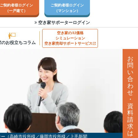
ご契約者様ログイン
ご契約者様ログイン
（一戸建て）
（マンション）
空き家サポーターログイン
空き家のAI価格
シミュレーション
家のお役立ちコラム
空き家売却サポートサービス
お
問
い
合
わ
せ
・
資
料
請
求
は
ナー（高崎市役所様／藤岡市役所様／上毛新聞