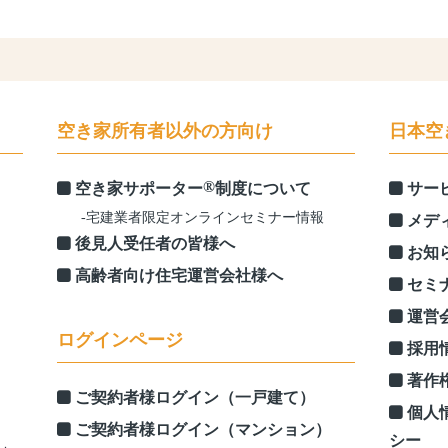
空き家所有者以外の方向け
日本空
®
空き家サポーター
制度について
サー
-宅建業者限定オンラインセミナー情報
メデ
後見人受任者の皆様へ
お知
高齢者向け住宅運営会社様へ
セミ
運営
ログインページ
採用
著作
ご契約者様ログイン（一戸建て）
個人
ご契約者様ログイン（マンション）
シー