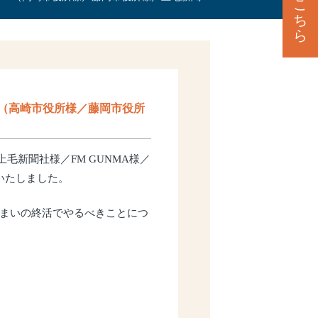
こ
ち
ら
（高崎市役所様／藤岡市役所
新聞社様／FM GUNMA様／
いたしました。
まいの終活でやるべきことにつ