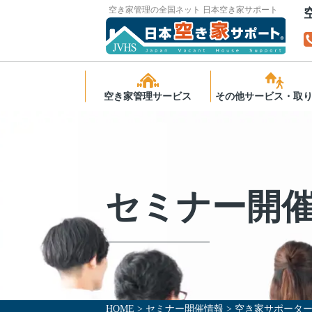
空き家管理の全国ネット 日本空き家サポート
空き家管理サービス
その他サービス・取
サービスの特長
空き家の無料相談
スタンダード
ふるさと納税で空
理
ライト
セミナー開
後見人受任者の皆
スタンダードプラス
高齢者向け住宅運
様へ
マンション管理プラン
ご利用までの流れ
よくあるご質問
HOME
>
セミナー開催情報
>
空き家サポーター