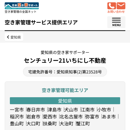
空き家管理の全国ネット
お問い合わせ
空き家管理サービス提供エリア
MENU
愛知県
愛知県の空き家サポーター
センチュリー21いちにし不動産
宅建免許番号：愛知県知事(2)第23528号
空き家管理可能エリア
愛知県
一宮市
春日井市
津島市
犬山市
江南市
小牧市
稲沢市
岩倉市
愛西市
北名古屋市
弥富市
あま市
豊山町
大口町
扶桑町
大治町
蟹江町