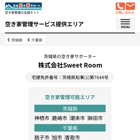
空き家管理の全国ネット
お問い合わせ
空き家管理サービス提供エリア
MENU
茨城県
千葉県
茨城県の空き家サポーター
株式会社Sweet Room
宅建免許番号：茨城県知事(1)第7644号
空き家管理可能エリア
茨城県
神栖市
鹿嶋市
潮来市
鉾田市
千葉県
銚子市
旭市
香取市