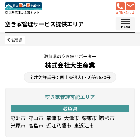
空き家管理の全国ネット
お問い合わせ
空き家管理サービス提供エリア
MENU
滋賀県
滋賀県の空き家サポーター
株式会社大生産業
宅建免許番号：国土交通大臣(2)第9630号
空き家管理可能エリア
滋賀県
野洲市
守山市
草津市
大津市
栗東市
彦根市
米原市
高島市
近江八幡市
東近江市