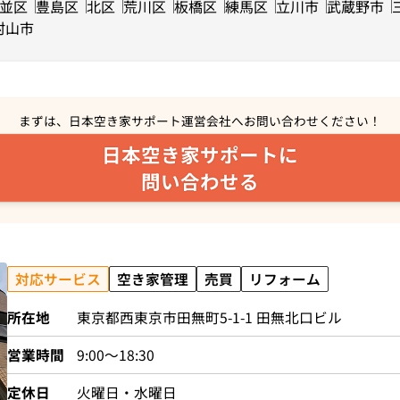
並区
豊島区
北区
荒川区
板橋区
練馬区
立川市
武蔵野市
村山市
まずは、日本空き家サポート運営会社へ
お問い合わせください！
日本空き家サポートに
問い合わせる
対応サービス
空き家管理
売買
リフォーム
所在地
東京都西東京市田無町5-1-1 田無北口ビル
営業時間
9:00～18:30
定休日
火曜日・水曜日